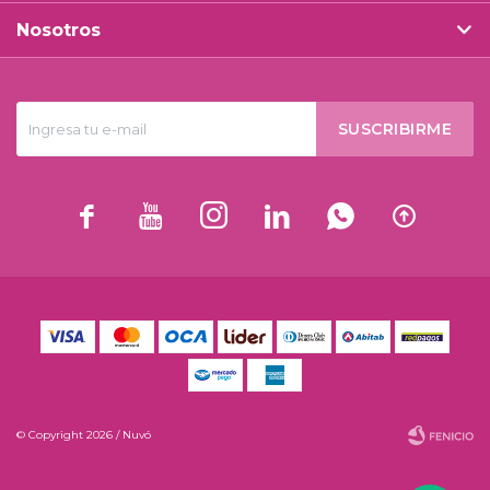
Nosotros
SUSCRIBIRME






© Copyright 2026 / Nuvó