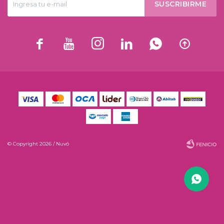
SUSCRIBIRME






© Copyright 2026 / Nuvó
Fenicio