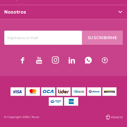
Nosotros
SUSCRIBIRME






© Copyright 2026 / Nuvó