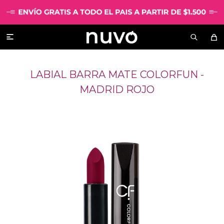

LABIAL BARRA MATE COLORFUN -
MADRID ROJO