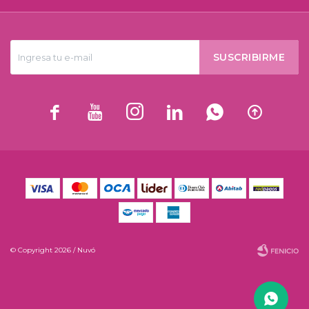
SUSCRIBIRME






© Copyright 2026 / Nuvó