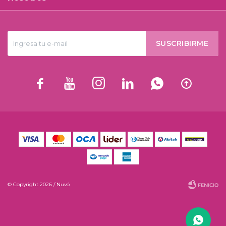
SUSCRIBIRME






© Copyright 2026 / Nuvó