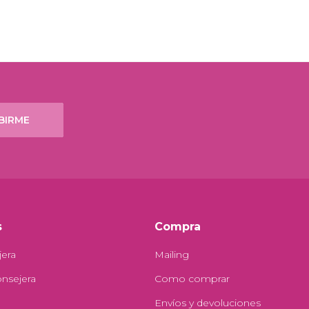
BIRME
s
Compra
jera
Mailing
onsejera
Como comprar
Envíos y devoluciones