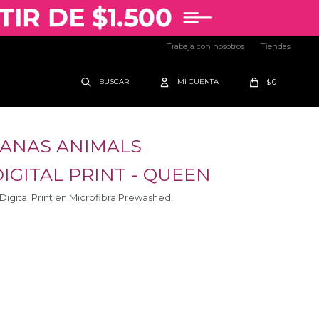
Trabaja con nosotros
Tiendas
0
$
BANAS ANIMALS
GITAL PRINT - QUEEN
igital Print en Microfibra Prewashed.