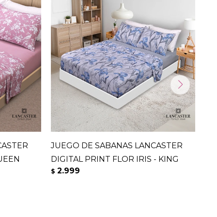
CASTER
JUEGO DE SABANAS LANCASTER
JU
QUEEN
DIGITAL PRINT FLOR IRIS - KING
DI
2.999
2
$
$