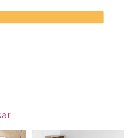
.
sar