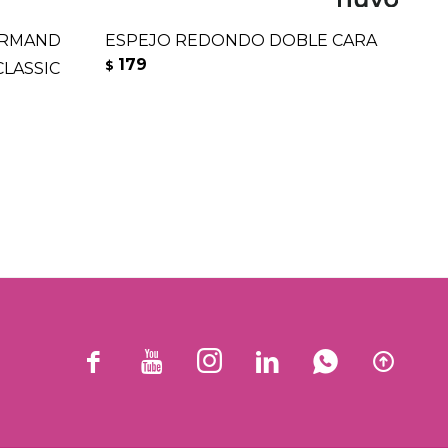
ARMAND
ESPEJO REDONDO DOBLE CARA
SE
179
$
CLASSIC
UÑ
1
$





