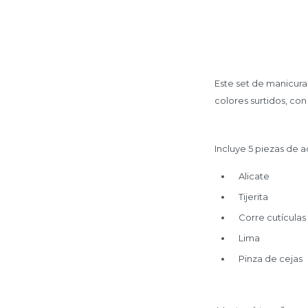
Este set de manicura
colores surtidos, con
Incluye 5 piezas de a
Alicate
Tijerita
Corre cutículas
Lima
Pinza de cejas