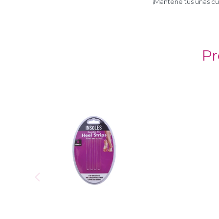
¡Mantené tus uñas cu
Pr