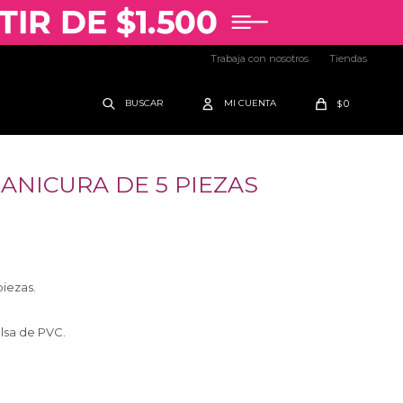
Trabaja con nosotros
Tiendas
0
$
ANICURA DE 5 PIEZAS
iezas.
lsa de PVC.