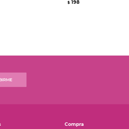
198
$
BIRME
s
Compra