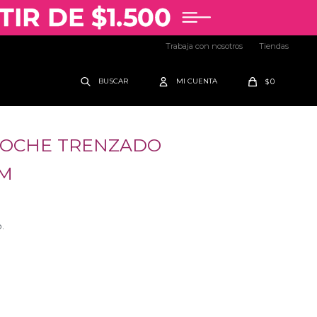
Trabaja con nosotros
Tiendas
0
$
ROCHE TRENZADO
M
.