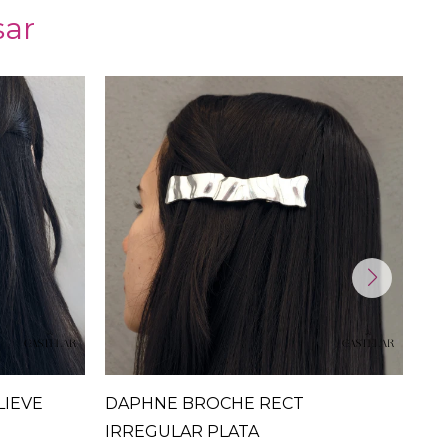
sar
LIEVE
DAPHNE BROCHE RECT
OL
IRREGULAR PLATA
8.