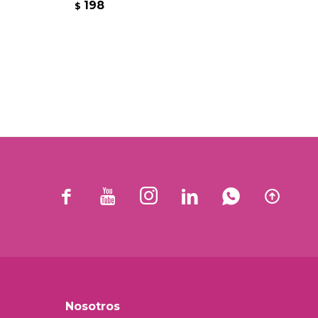
198
1
$
$






Nosotros