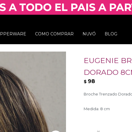
UPPERWARE
COMO COMPRAR
NUVÓ
BLOG
EUGENIE B
DORADO 8C
98
$
Broche Trenzado Dorado
Medida: 8 cm