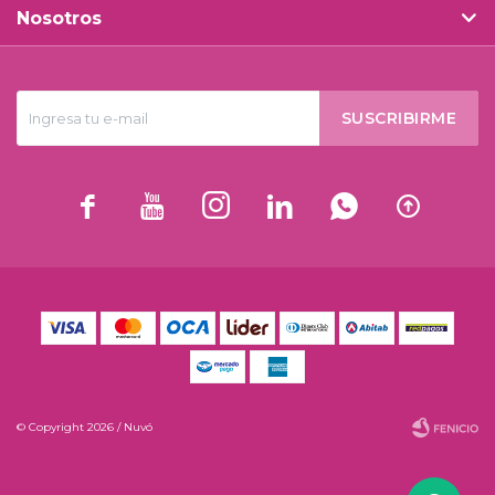
Nosotros
SUSCRIBIRME






© Copyright 2026 / Nuvó