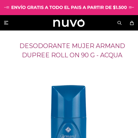

DESODORANTE MUJER ARMAND
DUPREE ROLL ON 90 G - ACQUA