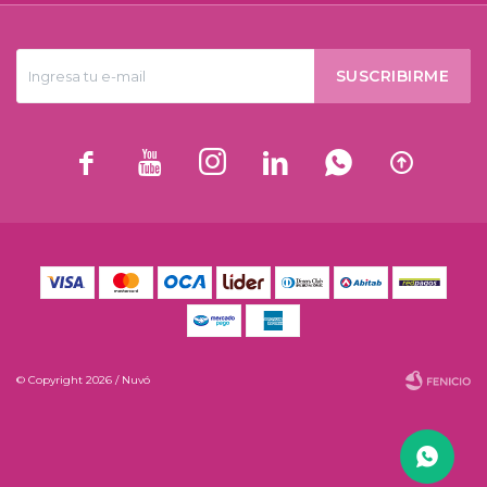
SUSCRIBIRME






© Copyright 2026 / Nuvó