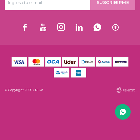
SUSCRIBIRME






© Copyright 2026 / Nuvó
Fenicio