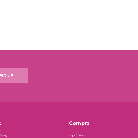
BIRME
s
Compra
jera
Mailing