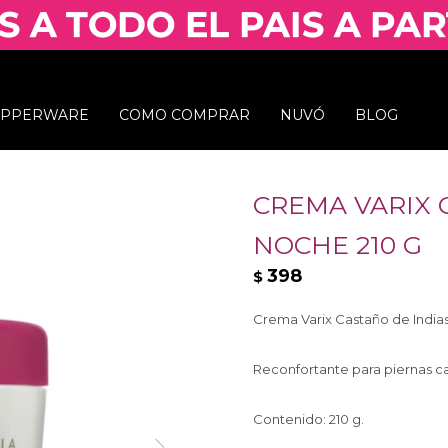
UPPERWARE
COMO COMPRAR
NUVÓ
BLOG
CREMA VARIX 
NOCHE 210 G
398
$
Crema Varix Castaño de Indias
Reconfortante para piernas c
Contenido: 210 g.