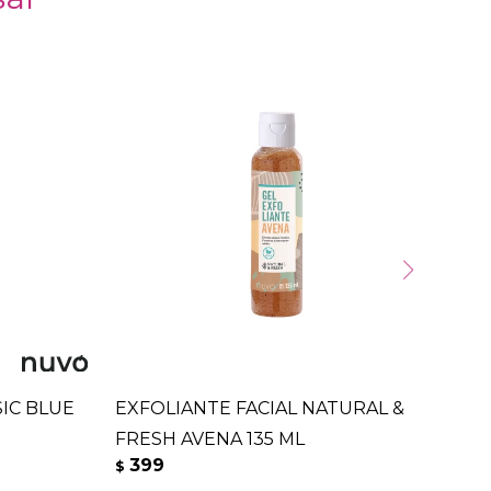
IC BLUE
EXFOLIANTE FACIAL NATURAL &
GE
FRESH AVENA 135 ML
AV
399
3
$
$