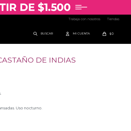
Trabaja con nosotros
Tiendas
0
$
CASTAÑO DE INDIAS
.
ansadas. Uso nocturno.