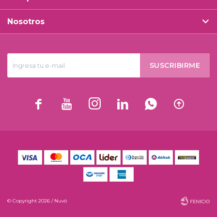
Nosotros
SUSCRIBIRME






© Copyright 2026 / Nuvó