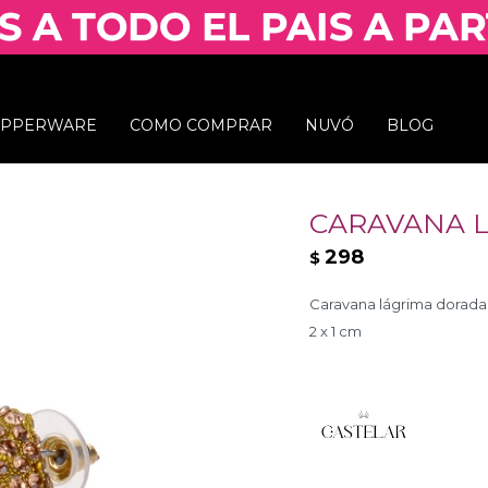
UPPERWARE
COMO COMPRAR
NUVÓ
BLOG
CARAVANA 
298
$
Caravana lágrima dorada 
2 x 1 cm