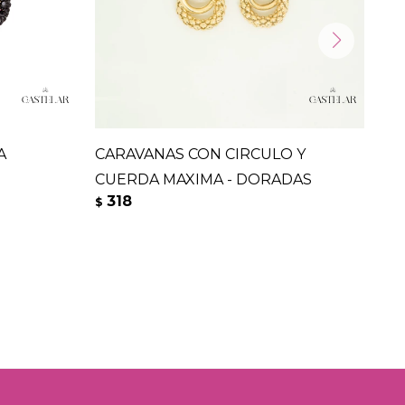
A
CARAVANAS CON CIRCULO Y
AR
CUERDA MAXIMA - DORADAS
PL
318
3
$
$