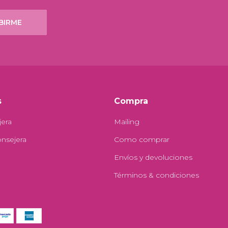
BIRME
s
Compra
jera
Mailing
onsejera
Como comprar
Envíos y devoluciones
Términos & condiciones