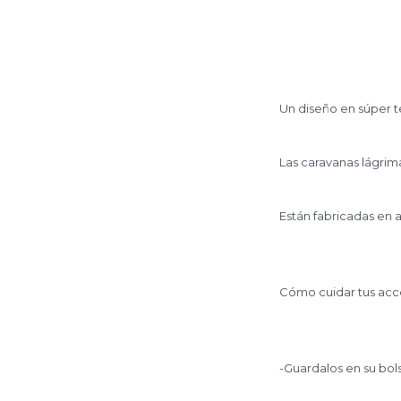
Un diseño en súper te
Las caravanas lágrima
Están fabricadas en 
Cómo cuidar tus acce
-Guardalos en su bols