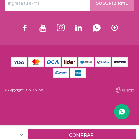
SUSCRIBIRME






© Copyright 2026 / Nuvó
Fenicio
COMPRAR
1