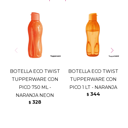
BOTELLA ECO TWIST
BOTELLA ECO TWIST
TUPPERWARE CON
TUPPERWARE CON
PICO 750 ML -
PICO 1 LT - NARANJA
-
344
$
NARANJA NEON
328
$