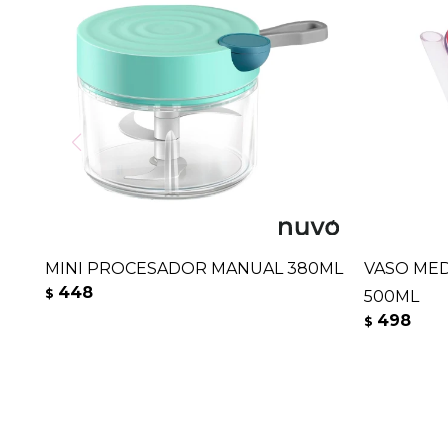
MINI PROCESADOR MANUAL 380ML
VASO MED
448
$
500ML
498
$