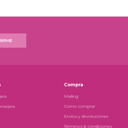
BIRME
s
Compra
jera
Mailing
onsejera
Como comprar
Envíos y devoluciones
Términos & condiciones