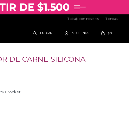
Trabaja con nosotros
Tiendas
0
$
R DE CARNE SILICONA
ty Crocker