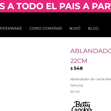
UPPERWARE
COMO COMPRAR
NUVÓ
BLOG
ABLANDADO
22CM
548
$
Ablandador de carne Bet
Silicona
22 cm