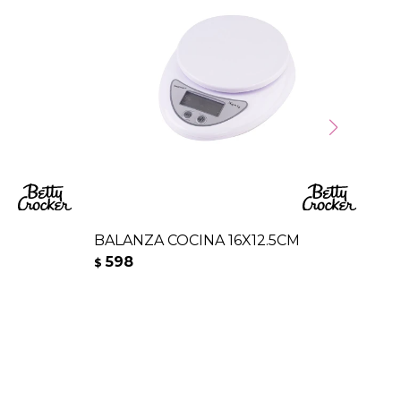
BALANZA COCINA 16X12.5CM
TA
598
5
$
$