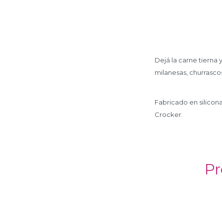
Dejá la carne tierna 
milanesas, churrascos
Fabricado en silicona
Crocker.
Pr