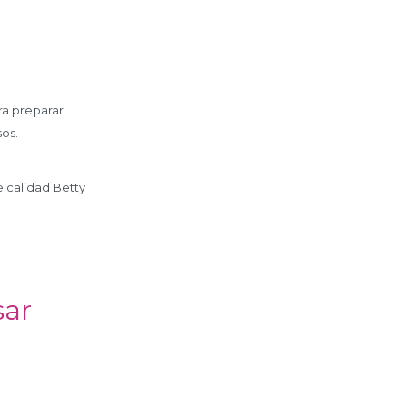
ara preparar
sos.
e calidad Betty
sar