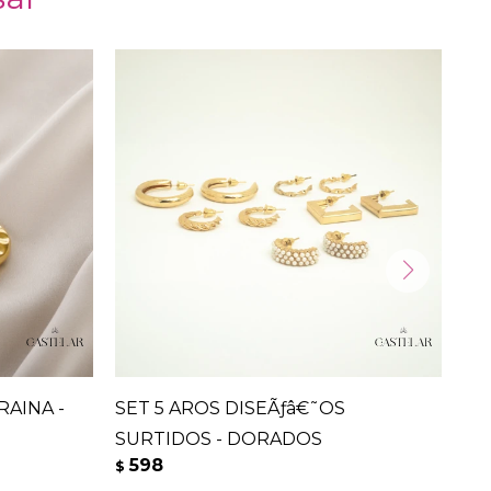
RAINA -
SET 5 AROS DISEÃƒâ€˜OS
CA
SURTIDOS - DORADOS
PL
598
5
$
$