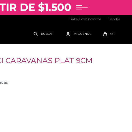
Trabaja con nosotros
Tiendas
0
$
I CARAVANAS PLAT 9CM
adas.