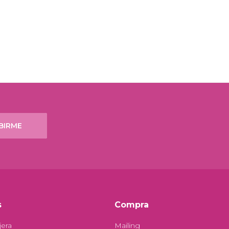
BIRME
s
Compra
jera
Mailing