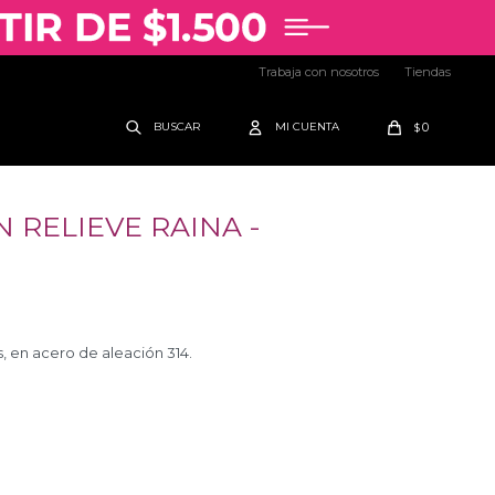
Trabaja con nosotros
Tiendas
0
$
 RELIEVE RAINA -
, en acero de aleación 314.