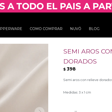
UPPERWARE
COMO COMPRAR
NUVÓ
BLOG
SEMI AROS CON
DORADOS
398
$
Semi aros con relieve dorados
Medidas: 3 x 1 cm