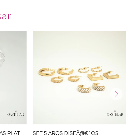
sar
AS PLAT
SET 5 AROS DISEÃƒâ€˜OS
CA