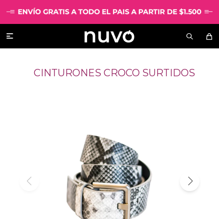

CINTURONES CROCO SURTIDOS