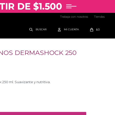
Trabaja con nosotros
Tiendas
0
$
NOS DERMASHOCK 250
0 ml. Suavizante y nutritiva.