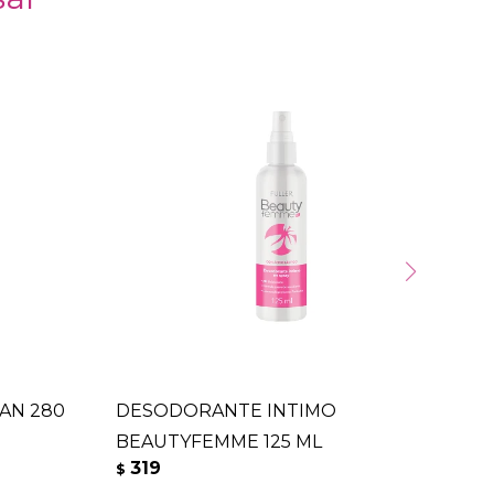
AN 280
DESODORANTE INTIMO
CR
BEAUTYFEMME 125 ML
G -
319
3
$
$