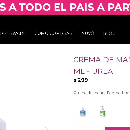
UPPERWARE
COMO COMPRAR
NUVÓ
BLOG
CREMA DE MA
ML - UREA
299
$
Crema de manos Dermashock 25