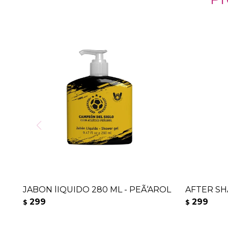
JABON lIQUIDO 280 ML - PEÃ‘AROL
AFTER SH
299
299
$
$