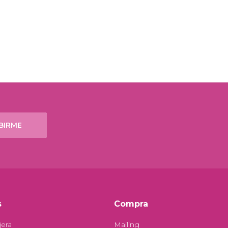
BIRME
s
Compra
jera
Mailing